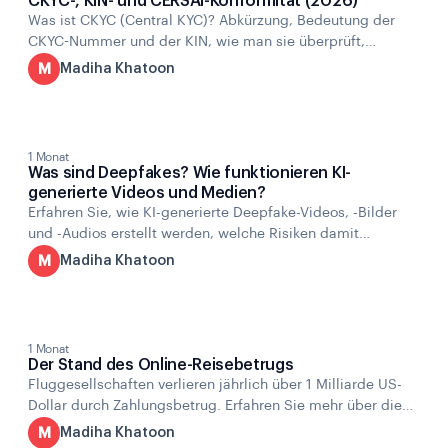
CKYC-, KIN- und CERSAI-Konformität (2026)
Was ist CKYC (Central KYC)? Abkürzung, Bedeutung der
CKYC-Nummer und der KIN, wie man sie überprüft,
CERSAI, RBI-Regeln von 2026 und Compliance für
M
Madiha Khatoon
regulierte Unternehmen. Vollständiger Leitfaden.
1 Monat
Was sind Deepfakes? Wie funktionieren KI-
generierte Videos und Medien?
Erfahren Sie, wie KI-generierte Deepfake-Videos, -Bilder
und -Audios erstellt werden, welche Risiken damit
verbunden sind, welche Branchen betroffen sind und wie
M
Madiha Khatoon
man die Anzeichen erkennt.
1 Monat
Der Stand des Online-Reisebetrugs
Fluggesellschaften verlieren jährlich über 1 Milliarde US-
Dollar durch Zahlungsbetrug. Erfahren Sie mehr über die
Angriffsarten, die Online-Reisebüros treffen, aktuelle
M
Madiha Khatoon