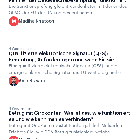
Rahmen der Geldwäschebekämpfung funktioniert
Die Sanktionsprüfung gleicht Kundenlisten mit denen des
OFAC, der EU, der UN und des britischen
Finanzministeriums ab, um verbotene Parteien zu
M
Madiha Khatoon
blockieren. Erfahren Sie, was das ist, wie es funktioniert
und warum es gemäß den Geldwäschebestimmungen
erforderlich ist.
4 Wochen her
Qualifizierte elektronische Signatur (QES):
Bedeutung, Anforderungen und wann Sie sie
benötigen
Eine qualifizierte elektronische Signatur (QES) ist die
einzige elektronische Signatur, die EU-weit die gleiche
Rechtskraft wie eine handschriftliche Unterschrift besitzt.
A
Amir Rizwan
Hier erfahren Sie, was eine QES bedeutet und wann Sie
eine benötigen.
4 Wochen her
Betrug mit Girokonten: Was ist das, wie funktioniert
es und wie kann man es verhindern?
Betrug mit Girokonten kostet Banken jährlich Milliarden.
Erfahren Sie, wie DDA-Betrug funktioniert, welche
Hauptarten es gibt, auf welche Warnsignale es sich