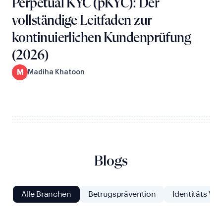
Perpetual KYC (pKYC): Der
vollständige Leitfaden zur
kontinuierlichen Kundenprüfung
(2026)
M
Madiha Khatoon
Blogs
Alle Branchen
Betrugsprävention
Identitäts Ver