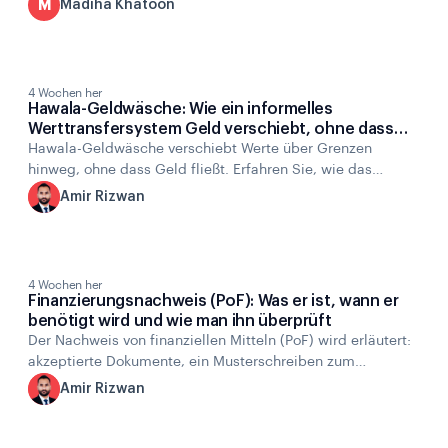
M
Madiha Khatoon
handelt und wie Compliance-Teams ihn bekämpfen.
4 Wochen her
Hawala-Geldwäsche: Wie ein informelles
Werttransfersystem Geld verschiebt, ohne dass
Geld bewegt wird
Hawala-Geldwäsche verschiebt Werte über Grenzen
hinweg, ohne dass Geld fließt. Erfahren Sie, wie das
Hawala-System funktioniert, welche Risiken der
A
Amir Rizwan
Geldwäschebekämpfung damit verbunden sind und wie
Compliance-Teams es aufdecken.
4 Wochen her
Finanzierungsnachweis (PoF): Was er ist, wann er
benötigt wird und wie man ihn überprüft
Der Nachweis von finanziellen Mitteln (PoF) wird erläutert:
akzeptierte Dokumente, ein Musterschreiben zum
Nachweis finanzieller Mittel, PoF im Vergleich zur Herkunft
A
Amir Rizwan
der Mittel und wie Unternehmen die Mittel im Rahmen von
AML und KYC überprüfen.