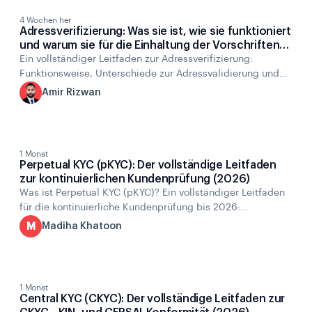
4 Wochen her
Adressverifizierung: Was sie ist, wie sie funktioniert
und warum sie für die Einhaltung der Vorschriften
wichtig ist
Ein vollständiger Leitfaden zur Adressverifizierung:
Funktionsweise, Unterschiede zur Adressvalidierung und
AVS, Rolle bei KYC/AML, häufige Betrugsrisiken und
A
Amir Rizwan
Implementierung in Unternehmen.
1 Monat
Perpetual KYC (pKYC): Der vollständige Leitfaden
zur kontinuierlichen Kundenprüfung (2026)
Was ist Perpetual KYC (pKYC)? Ein vollständiger Leitfaden
für die kontinuierliche Kundenprüfung bis 2026:
Funktionsweise, Auslöser, Vorteile, Herausforderungen,
M
Madiha Khatoon
Implementierung und häufig gestellte Fragen.
1 Monat
Central KYC (CKYC): Der vollständige Leitfaden zur