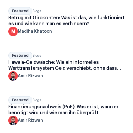
Featured
Blogs
Betrug mit Girokonten: Was ist das, wie funktioniert
es und wie kann man es verhindern?
M
Madiha Khatoon
Featured
Blogs
Hawala-Geldwäsche: Wie ein informelles
Werttransfersystem Geld verschiebt, ohne dass
Geld bewegt wird
A
Amir Rizwan
Featured
Blogs
Finanzierungsnachweis (PoF): Was er ist, wann er
benötigt wird und wie man ihn überprüft
A
Amir Rizwan