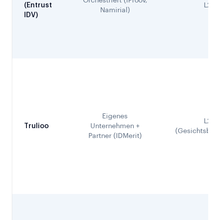
Orchestriert (iProov,
(Entrust
L2
Namirial)
IDV)
Eigenes
L2
Trulioo
Unternehmen +
(Gesichtsbiom
Partner (IDMerit)