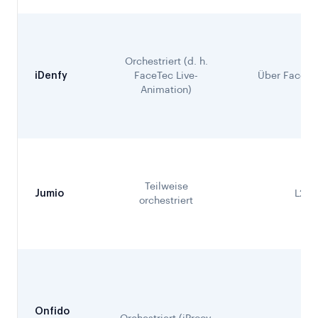
Orchestriert (d. h.
iDenfy
FaceTec Live-
Über FaceTec
Animation)
Teilweise
Jumio
L2
orchestriert
Onfido