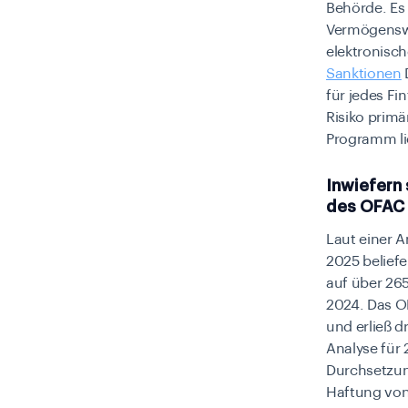
Behörde. Es
Vermögenswe
elektronisch
Sanktionen
für jedes F
Risiko prim
Programm li
Inwiefern
des OFAC 
Laut einer A
2025 belief
auf über 265
2024. Das O
und erließ d
Analyse für 
Durchsetzu
Haftung von