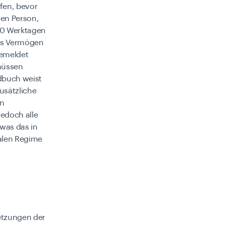
fen, bevor
ten Person,
 10 Werktagen
es Vermögen
gemeldet
müssen
dbuch weist
usätzliche
in
edoch alle
 was das in
balen Regime
setzungen der