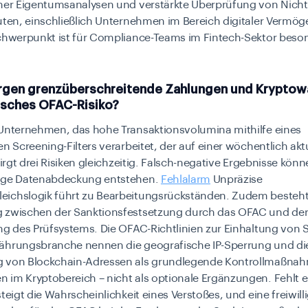
cher Eigentumsanalysen und verstärkte Überprüfung von Nich
uten, einschließlich Unternehmen im Bereich digitaler Vermö
Schwerpunkt ist für Compliance-Teams im Fintech-Sektor beso
gen grenzüberschreitende Zahlungen und Krypto
fisches OFAC-Risiko?
-Unternehmen, das hohe Transaktionsvolumina mithilfe eines
en Screening-Filters verarbeitet, der auf einer wöchentlich akt
 birgt drei Risiken gleichzeitig. Falsch-negative Ergebnisse kön
ige Datenabdeckung entstehen.
Fehlalarm
Unpräzise
ichslogik führt zu Bearbeitungsrückständen. Zudem besteht
 zwischen der Sanktionsfestsetzung durch das OFAC und de
ng des Prüfsystems. Die OFAC-Richtlinien zur Einhaltung von 
ährungsbranche nennen die geografische IP-Sperrung und di
 von Blockchain-Adressen als grundlegende Kontrollmaßnah
im Kryptobereich – nicht als optionale Ergänzungen. Fehlt e
steigt die Wahrscheinlichkeit eines Verstoßes, und eine freiwill