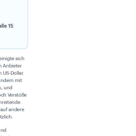
lle 15
inigte sich
n Anbieter
 US-Dollar.
ändern mit
k, und
noch Verstöße
hreitende
 auf andere
zlich.
und