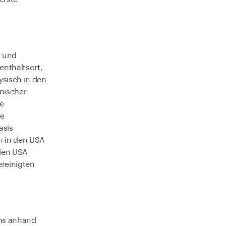
r und
nthaltsort,
sisch in den
nischer
he
ie
asis
in in den USA
den USA
ereinigten
ns anhand