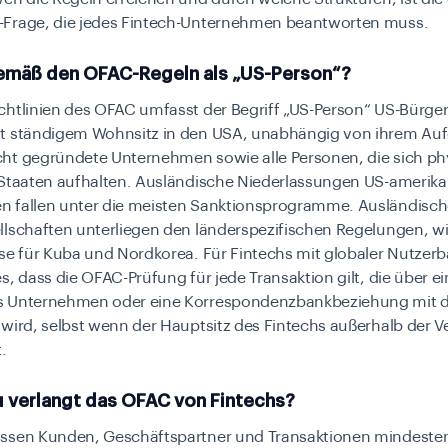
Frage, die jedes Fintech-Unternehmen beantworten muss.
gemäß den OFAC-Regeln als „US-Person“?
chtlinien des OFAC umfasst der Begriff „US-Person“ US-Bürge
t ständigem Wohnsitz in den USA, unabhängig von ihrem Aufe
ht gegründete Unternehmen sowie alle Personen, die sich phy
 Staaten aufhalten. Ausländische Niederlassungen US-amerika
 fallen unter die meisten Sanktionsprogramme. Ausländisc
llschaften unterliegen den länderspezifischen Regelungen, w
se für Kuba und Nordkorea. Für Fintechs mit globaler Nutzerb
s, dass die OFAC-Prüfung für jede Transaktion gilt, die über e
s Unternehmen oder eine Korrespondenzbankbeziehung mit 
wird, selbst wenn der Hauptsitz des Fintechs außerhalb der V
.
 verlangt das OFAC von Fintechs?
ssen Kunden, Geschäftspartner und Transaktionen mindeste