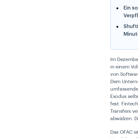
Ein s
Verpf
Shufti
Minut
Im Dezember
in einem Vo
von Software
Dem Unterne
umfassenden
Exodus selbs
fest. Finte
Transfers ve
abwälzen. Di
Das OFAC ist