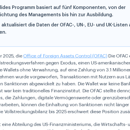
olides Programm basiert auf fünf Komponenten, von der
lichtung des Managements bis hin zur Ausbildung.
 aktualisiert die Daten der OFAC-, UN-, EU- und UK-Listen a
en.
 2025, die
Office of Foreign Assets Control (OFAC)
Die OFAC e
llstreckungsverfahren gegen Exodus, einen US-amerikanische
-Wallets ohne Verwahrung, auf eine Zahlung von 3.1 Millionen
hmen wurde vorgeworfen, Transaktionen mit Nutzern aus L
 Sanktionen abgewickelt zu haben. Die Wallet war keine Ban
t war kein traditionelles Finanzinstitut. Die OFAC stellte den
chs, die Zahlungen, digitale Vermögenswerte oder grenzübersc
rarbeiten, können die Einhaltung von Sanktionen nicht länger
e Vollstreckungsbilanz bis 2025 erschwert diese Position zusät
 eine Abteilung des US-Finanzministeriums, die Wirtschafts- 