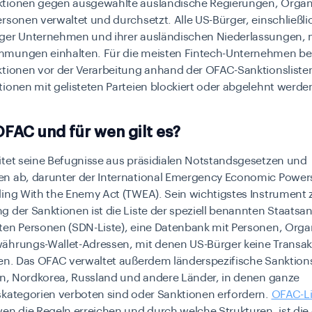
tionen gegen ausgewählte ausländische Regierungen, Organ
rsonen verwaltet und durchsetzt. Alle US-Bürger, einschließli
ger Unternehmen und ihrer ausländischen Niederlassungen, 
mungen einhalten. Für die meisten Fintech-Unternehmen bed
ktionen vor der Verarbeitung anhand der OFAC-Sanktionsliste
ionen mit gelisteten Parteien blockiert oder abgelehnt werde
OFAC und für wen gilt es?
itet seine Befugnisse aus präsidialen Notstandsgesetzen und
n ab, darunter der International Emergency Economic Powers
ding With the Enemy Act (TWEA). Sein wichtigstes Instrument 
 der Sanktionen ist die Liste der speziell benannten Staats
ten Personen (SDN-Liste), eine Datenbank mit Personen, Orga
ährungs-Wallet-Adressen, mit denen US-Bürger keine Transa
fen. Das OFAC verwaltet außerdem länderspezifische Sankti
ran, Nordkorea, Russland und andere Länder, in denen ganze
skategorien verboten sind oder Sanktionen erfordern.
OFAC-L
en die Regeln erreichen und durch welche Strukturen, ist die 