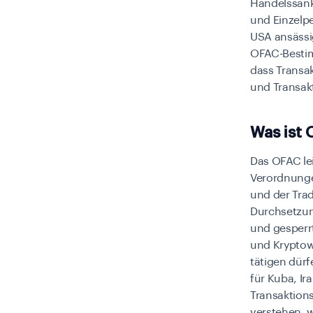
Handelssank
und Einzelpe
USA ansässi
OFAC-Bestim
dass Transa
und Transakt
Was ist 
Das OFAC le
Verordnunge
und der Tra
Durchsetzung
und gesperr
und Kryptow
tätigen dür
für Kuba, I
Transaktion
verstehen, w