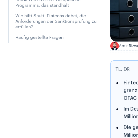
Aufbau eines OFAC-Compliance-
Programms, das standhält
Wie hilft Shufti Fintechs dabei, die
Anforderungen der Sanktionsprüfung zu
erfüllen?
Häufig gestellte Fragen
Amir Rizw
A
TL; DR
Finte
grenz
OFAC-
Im De
Milli
Die g
Milli