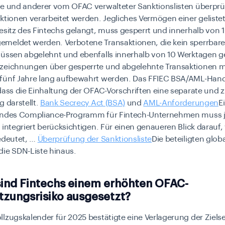
te und anderer vom OFAC verwalteter Sanktionslisten überprü
ktionen verarbeitet werden. Jegliches Vermögen einer geliste
esitz des Fintechs gelangt, muss gesperrt und innerhalb von
meldet werden. Verbotene Transaktionen, die kein sperrbar
müssen abgelehnt und ebenfalls innerhalb von 10 Werktagen 
zeichnungen über gesperrte und abgelehnte Transaktionen 
fünf Jahre lang aufbewahrt werden. Das FFIEC BSA/AML-Han
dass die Einhaltung der OFAC-Vorschriften eine separate und z
g darstellt.
Bank Secrecy Act (BSA)
und
AML-Anforderungen
E
endes Compliance-Programm für Fintech-Unternehmen muss j
 integriert berücksichtigen. Für einen genaueren Blick darauf,
edeutet, …
Überprüfung der Sanktionsliste
Die beteiligten glo
die SDN-Liste hinaus.
ind Fintechs einem erhöhten OFAC-
tzungsrisiko ausgesetzt?
lzugskalender für 2025 bestätigte eine Verlagerung der Ziel