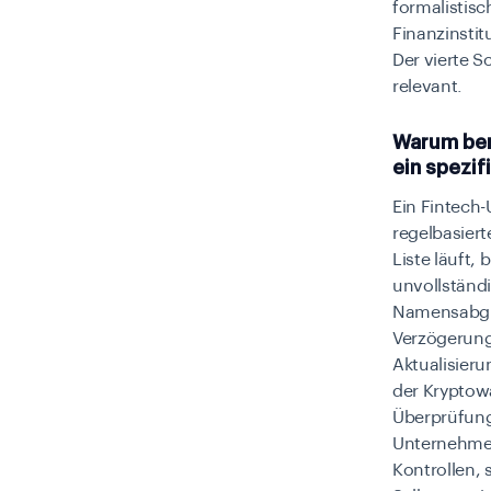
formalistis
Finanzinstit
Der vierte 
relevant.
Warum ber
ein spezi
Ein Fintech
regelbasiert
Liste läuft,
unvollständ
Namensabgle
Verzögerung
Aktualisieru
der Kryptow
Überprüfung
Unternehmen 
Kontrollen, 