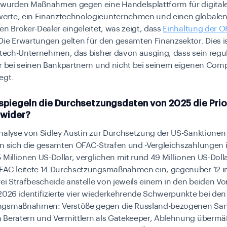
 wurden Maßnahmen gegen eine Handelsplattform für digital
rte, ein Finanztechnologieunternehmen und einen globale
en Broker-Dealer eingeleitet, was zeigt, dass
Einhaltung der O
Die Erwartungen gelten für den gesamten Finanzsektor. Dies is
intech-Unternehmen, das bisher davon ausging, dass sein regu
är bei seinen Bankpartnern und nicht bei seinem eigenen Comp
egt.
 spiegeln die Durchsetzungsdaten von 2025 die Prio
wider?
nalyse von Sidley Austin zur Durchsetzung der US-Sanktionen
en sich die gesamten OFAC-Strafen und -Vergleichszahlungen 
 Millionen US-Dollar, verglichen mit rund 49 Millionen US-Doll
FAC leitete 14 Durchsetzungsmaßnahmen ein, gegenüber 12 i
rei Strafbescheide anstelle von jeweils einem in den beiden Vo
2026 identifizierte vier wiederkehrende Schwerpunkte bei den
ngsmaßnahmen: Verstöße gegen die Russland-bezogenen San
 Beratern und Vermittlern als Gatekeeper, Ablehnung übermä