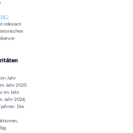
e
n
FAC-
t relevant
latorisches
liance-
ritäten
 im Jahr
im Jahr 2025
ar im Jahr
m Jahr 2024,
rjahren. Die
ktionen,
ßig