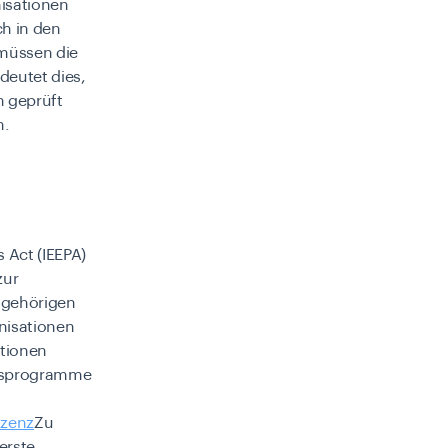
isationen
ch in den
müssen die
eutet dies,
n geprüft
n.
 Act (IEEPA)
zur
angehörigen
nisationen
ktionen
onsprogramme
izenz
Zu
erste