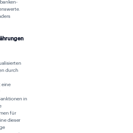
tbanken-
genswerte.
nders
währungen
ualisierten
nen durch
 eine
r
Sanktionen in
e
men für
ine dieser
ige