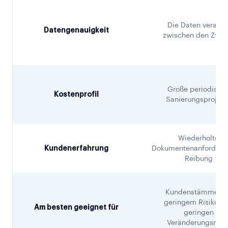
Die Daten veralte
Datengenauigkeit
zwischen den Zykle
Große periodisch
Kostenprofil
Sanierungsprojekt
Wiederholte
Kundenerfahrung
Dokumentenanforderu
Reibung
Kundenstämme mi
geringem Risiko u
Am besten geeignet für
geringen
Veränderungsrate