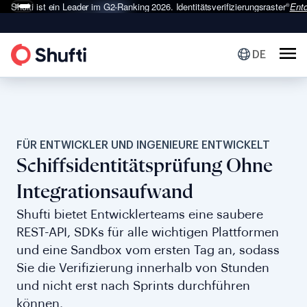
Shufti ist ein Leader im G2-Ranking 2026.
Identitätsverifizierungsraster
Ent
®
DE
FÜR ENTWICKLER UND INGENIEURE ENTWICKELT
Schiffsidentitätsprüfung Ohne
Integrationsaufwand
Shufti bietet Entwicklerteams eine saubere
REST-API, SDKs für alle wichtigen Plattformen
und eine Sandbox vom ersten Tag an, sodass
Sie die Verifizierung innerhalb von Stunden
und nicht erst nach Sprints durchführen
können.