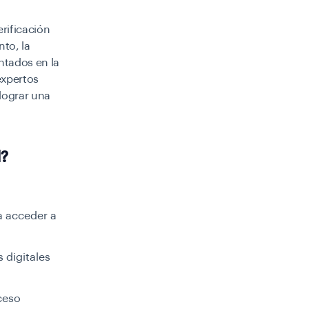
rificación
to, la
ntados en la
expertos
lograr una
d?
a acceder a
 digitales
ceso