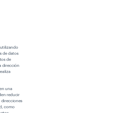
utilizando
 de datos
tos de
a dirección
realiza
 en una
den reducir
 direcciones
ad, como