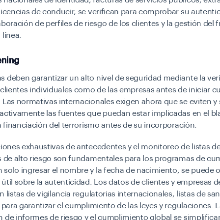
acionales de identidad, facturas de servicios públicos, extr
licencias de conducir, se verifican para comprobar su autentic
aboración de perfiles de riesgo de los clientes y la gestión del 
 línea.
ning
 deben garantizar un alto nivel de seguridad mediante la ver
 clientes individuales como de las empresas antes de iniciar c
 Las normativas internacionales exigen ahora que se eviten y 
 activamente las fuentes que puedan estar implicadas en el b
la financiación del terrorismo antes de su incorporación.
ciones exhaustivas de antecedentes y el monitoreo de listas d
es de alto riesgo son fundamentales para los programas de cu
 solo ingresar el nombre y la fecha de nacimiento, se puede 
útil sobre la autenticidad. Los datos de clientes y empresas 
n listas de vigilancia regulatorias internacionales, listas de sa
P para garantizar el cumplimiento de las leyes y regulaciones. 
 de informes de riesgo y el cumplimiento global se simplific