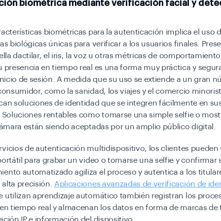
ión biométrica mediante verificación facial y det
racterísticas biométricas para la autenticación implica el uso 
as biológicas únicas para verificar a los usuarios finales. Prese
ella dactilar, el iris, la voz u otras métricas de comportamient
u presencia en tiempo real es una forma muy práctica y segur
 inicio de sesión. A medida que su uso se extiende a un gran 
 consumidor, como la sanidad, los viajes y el comercio minorist
can soluciones de identidad que se integren fácilmente en su
. Soluciones rentables como tomarse una simple selfie o most
 cámara están siendo aceptadas por un amplio público digital.
vicios de autenticación multidispositivo, los clientes pueden
portátil para grabar un video o tomarse una selfie y confirmar 
ento automatizado agiliza el proceso y autentica a los titular
alta precisión.
Aplicaciones avanzadas de verificación de ide
 utilizan aprendizaje automático también registran los proce
 en tiempo real y almacenan los datos en forma de marcas de
ación IP e información del dispositivo.