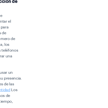
ección de
de
ntar el
o para
a de
número de
a, los
s teléfonos
rar una
 usar un
su presencia.
es de las
ntidad
Los
sos de
 tiempo,