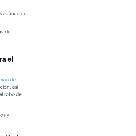
verificación
as de
ra el
ación de
ión, así
el robo de
sos y