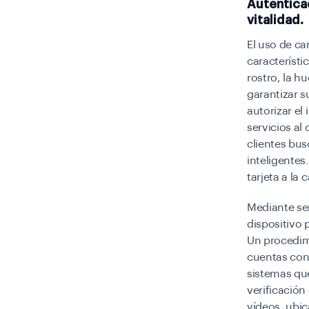
Autenticac
vitalidad.
El uso de ca
característic
rostro, la hu
garantizar s
autorizar el
servicios al
clientes bus
inteligentes
tarjeta a la
Mediante ser
dispositivo 
Un procedimi
cuentas con 
sistemas que
verificación
vídeos, ubic