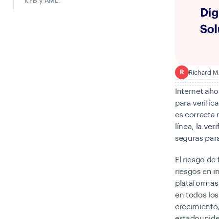
KYB y AML.
Richard M
R
Internet aho
para verific
es correcta 
línea, la ve
seguras para
El riesgo de
riesgos en 
plataformas
en todos los
crecimiento,
estadounide