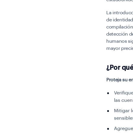
La introducc
de identidad
compilación 
detección de
humanos sig
mayor precis
¿Por qué
Proteja su e
Verifiqu
las cuen
Mitigar 
sensible
Agregue 