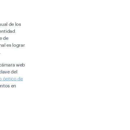
ual de los
entidad.
e de
nal es lograr
.
a cámara web
clave del
o óptico de
entos en