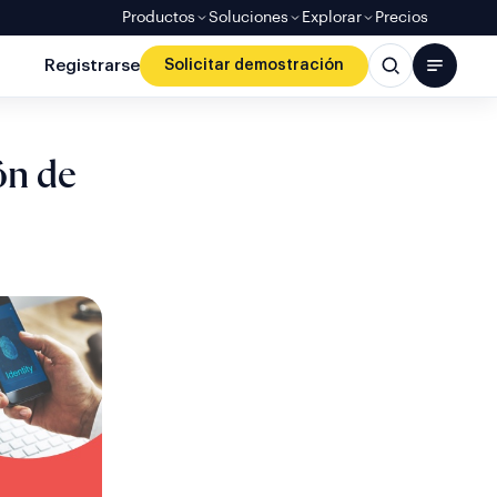
Productos
Soluciones
Explorar
Precios
Registrarse
Solicitar demostración
ón de