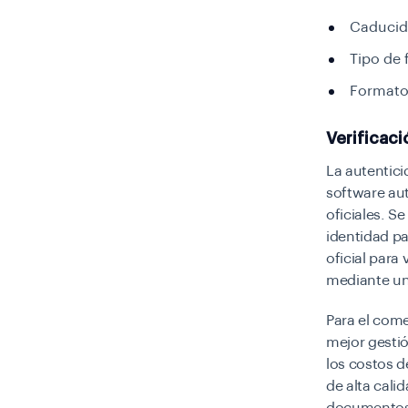
Caducid
Tipo de
Formato
Verificaci
La autentici
software a
oficiales. S
identidad pa
oficial para 
mediante una
Para el come
mejor gesti
los costos d
de alta cal