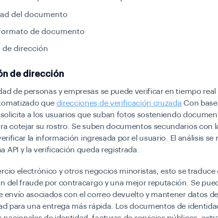
ad del documento
 formato de documento
 de dirección
ón de dirección
dad de personas y empresas se puede verificar en tiempo real 
utomatizado que
direcciones de verificación cruzada
Con bases
e solicita a los usuarios que suban fotos sosteniendo documen
ra cotejar su rostro. Se suben documentos secundarios con l
verificar la información ingresada por el usuario. El análisis se 
 API y la verificación queda registrada.
rcio electrónico y otros negocios minoristas, esto se traduce
ón del fraude por contracargo y una mejor reputación. Se pue
e envío asociados con el correo devuelto y mantener datos de
idad para una entrega más rápida. Los documentos de identid