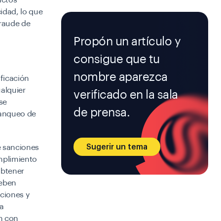
actos
idad, lo que
fraude de
Propón un artículo y
consigue que tu
nombre aparezca
ificación
ualquier
verificado en la sala
se
de prensa.
lanqueo de
Sugerir un tema
e sanciones
mplimiento
obtener
deben
nciones y
La
an con