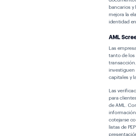
documentos n
bancarios y 
mejora la el
identidad en
AML Scree
Las empresas
tanto de los
transacción.
investiguen
capitales y 
Las verifica
para client
de AML. Con
información 
cotejarse co
listas de PE
presentación