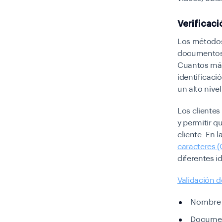
Verificac
Los métodos 
documentos d
Cuantos más 
identificaci
un alto nive
Los cliente
y permitir q
cliente. En 
caracteres 
diferentes 
Validación 
Nombre c
Documen