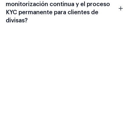
monitorización continua y el proceso
KYC permanente para clientes de
divisas?
Evalúa Shufti Frente A Tu
Actual Cartera De Divisas.
MiFID II, la Regla 22 del GAFI y las
expectativas de supervisión nacional
exigen una arquitectura de verificación
que conecte la identidad del operador al
momento de su incorporación con el
monitoreo continuo de las transacciones y