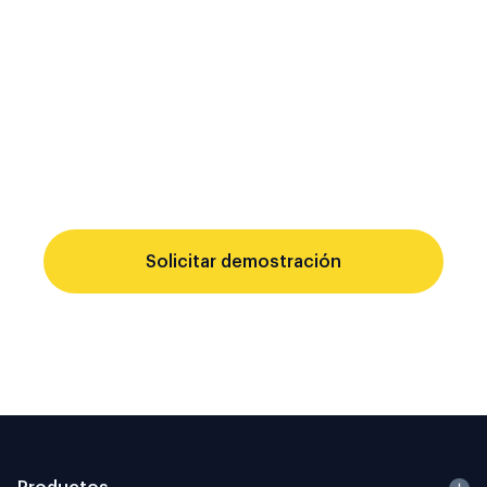
la revisión permanente. Las soluciones
puntuales no pueden compartir registros
de identidad, generar registros de
auditoría consistentes ni actualizar las
reglas de cumplimiento desde una única
fuente.
Evalúa si tu infraestructura actual cumple
con ese estándar.
Solicitar demostración