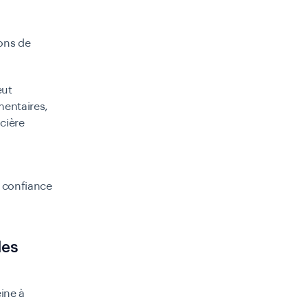
ions de
eut
mentaires,
ncière
a confiance
les
ine à