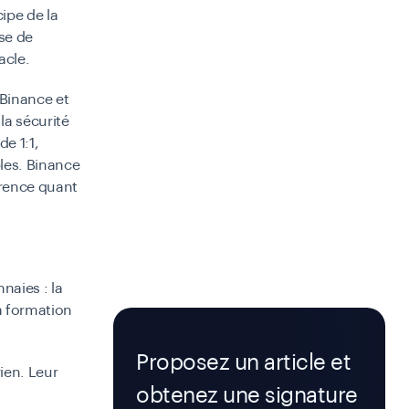
ipe de la
se de
acle.
Binance et
la sécurité
e 1:1,
bles. Binance
arence quant
naies : la
la formation
Proposez un article et
ien. Leur
obtenez une signature