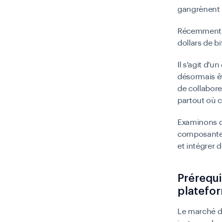
gangrènent l
Récemment, B
dollars de b
Il s'agit d'
désormais êt
de collabore
partout où c
Examinons de
composante e
et intégrer d
Prérequi
platefo
Le marché d