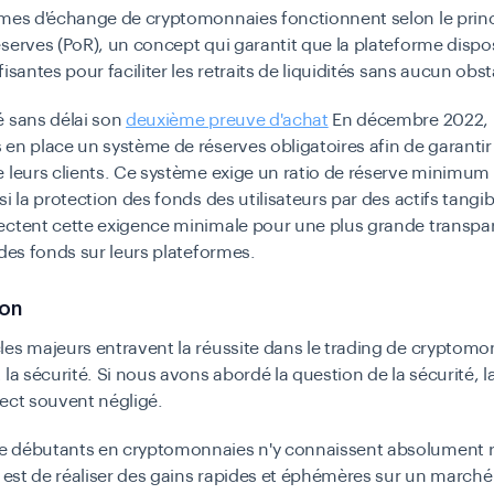
rmes d'échange de cryptomonnaies fonctionnent selon le princ
serves (PoR), un concept qui garantit que la plateforme dispo
isantes pour faciliter les retraits de liquidités sans aucun obst
é sans délai son
deuxième preuve d'achat
En décembre 2022, 
en place un système de réserves obligatoires afin de garantir 
 leurs clients. Ce système exige un ratio de réserve minimum d
si la protection des fonds des utilisateurs par des actifs tangi
ectent cette exigence minimale pour une plus grande transp
 des fonds sur leurs plateformes.
ion
es majeurs entravent la réussite dans le trading de cryptomon
 la sécurité. Si nous avons abordé la question de la sécurité, 
ect souvent négligé.
 débutants en cryptomonnaies n'y connaissent absolument r
f est de réaliser des gains rapides et éphémères sur un marché