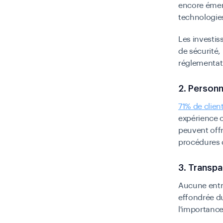
encore émerg
technologie
Les investis
de sécurité,
réglementat
2. Personn
71% de clien
expérience 
peuvent offr
procédures d
3. Transp
Aucune entr
effondrée du
l'importance