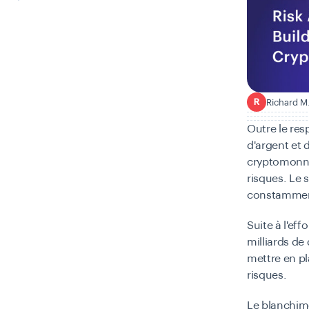
Richard M
R
Outre le res
d'argent et 
cryptomonnai
risques. Le 
constamment
Suite à l'ef
milliards de
mettre en pl
risques.
Le blanchime