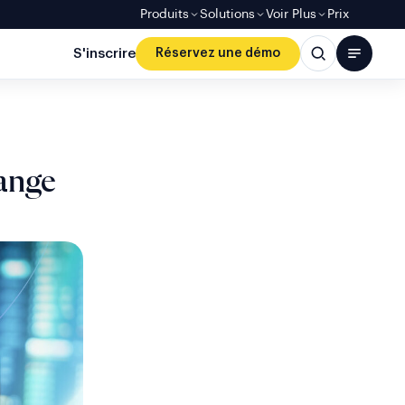
Produits
Solutions
Voir Plus
Prix
S'inscrire
Réservez une démo
hange