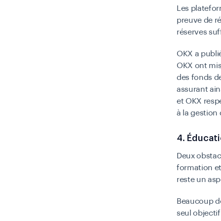
Les platefo
preuve de ré
réserves suff
OKX a publi
OKX ont mis 
des fonds de
assurant ain
et OKX resp
à la gestion
4. Éducat
Deux obstacl
formation et
reste un asp
Beaucoup de
seul objecti