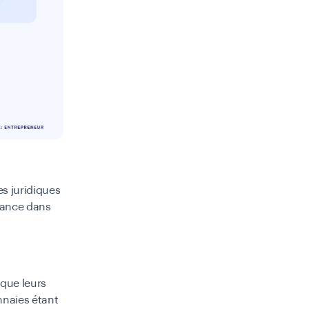
es juridiques
fiance dans
 que leurs
nnaies étant