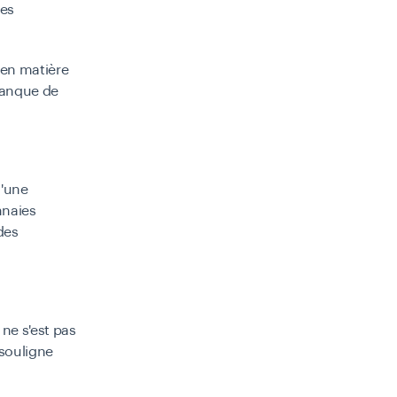
des
 en matière
manque de
d'une
nnaies
des
ne s'est pas
 souligne