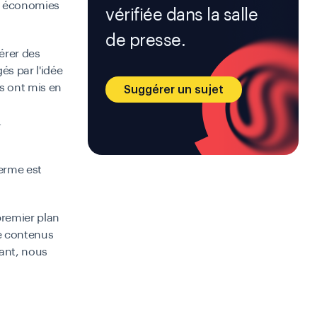
rs économies
vérifiée dans la salle
de presse.
érer des
és par l'idée
s ont mis en
Suggérer un sujet
.
terme est
remier plan
de contenus
dant, nous