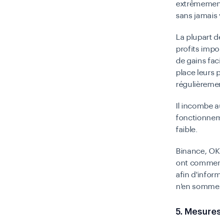
extrêmement 
sans jamais
La plupart d
profits impo
de gains fac
place leurs p
régulièremen
Il incombe 
fonctionneme
faible.
Binance, OK
ont commencé
afin d'infor
n'en sommes 
5. Mesures