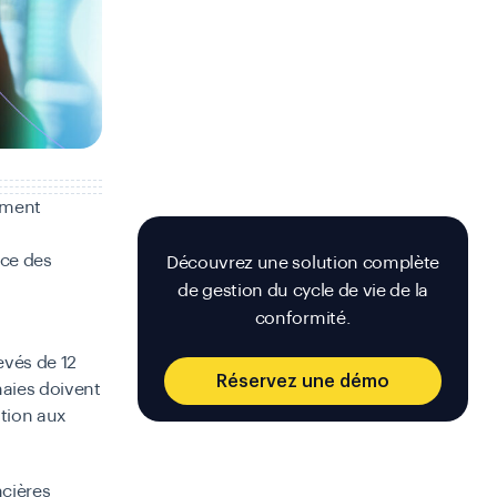
himent
ace des
Découvrez une solution complète
de gestion du cycle de vie de la
conformité.
evés de 12
Réservez une démo
naies doivent
ition aux
ncières