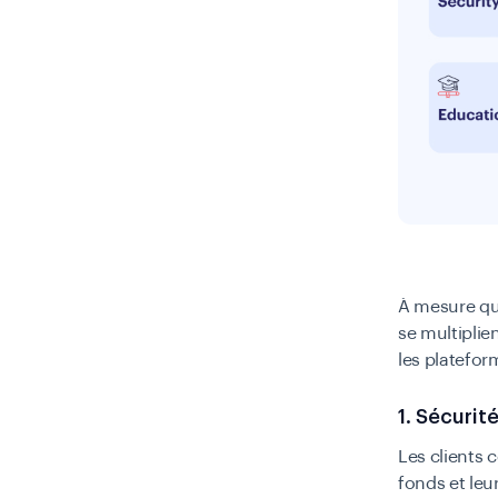
À mesure que
se multiplie
les platefo
1. Sécurit
Les clients 
fonds et leu