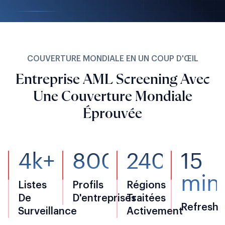
COUVERTURE MONDIALE EN UN COUP D'ŒIL
Entreprise AML Screening Avec
Une Couverture Mondiale
Éprouvée
4k+
800k+
240
15
min
Listes
Profils
Régions
De
D'entreprises
Traitées
Refresh
Surveillance
Activement