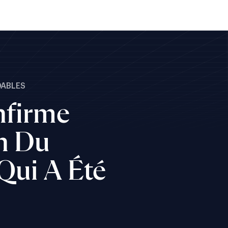
DABLES
nfirme
on Du
Qui A Été