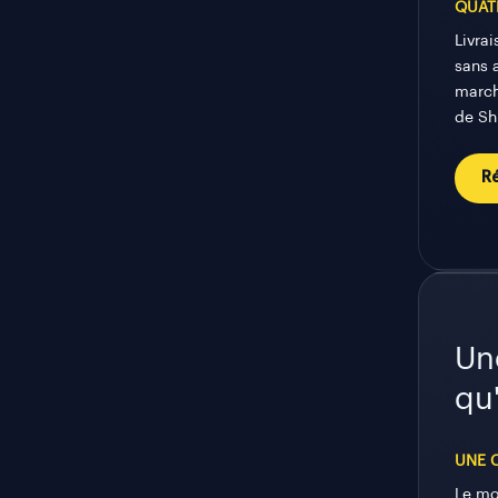
QUAT
Livrai
sans a
march
de Shu
R
Un
qu
UNE 
Le mo