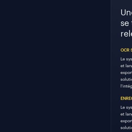
Un
se
re
OCR 
Le sy
et la
expor
solut
l'inté
ENRE
Le sy
et la
expor
solut