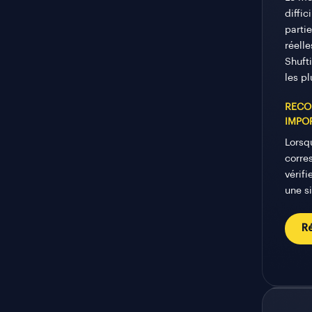
diffic
partie
réell
Shuft
les p
RECO
IMPO
Lorsq
corre
vérifi
une s
R