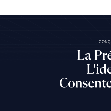
CONÇU
La Pr
L'id
Consente