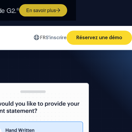
 de G2.
®
En savoir plus
FR
S'inscrire
Réservez une démo