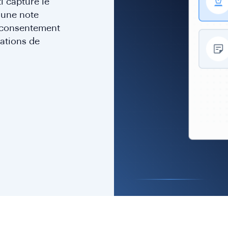
i capture le
 une note
 consentement
cations de