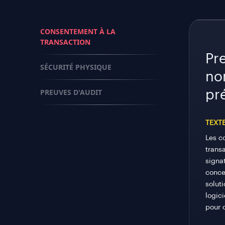
CONSENTEMENT À LA
TRANSACTION
Pre
SÉCURITÉ PHYSIQUE
no
PREUVES D'AUDIT
pr
TEXT
Les c
transa
signat
conce
solut
logic
pour 