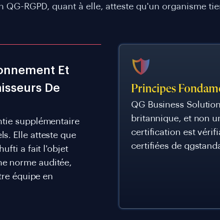
ion QG-RGPD, quant à elle, atteste qu'un organisme tie
ionnement Et
nisseurs De
Principes Fonda
QG Business Solution
britannique, et non u
ntie supplémentaire
certification est vérif
s. Elle atteste que
certifiées de qgstand
fti a fait l'objet
ne norme auditée,
otre équipe en