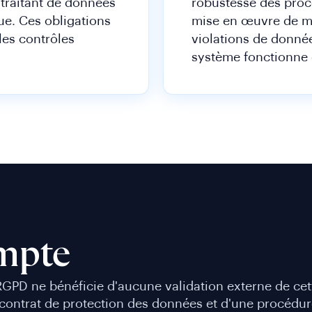
s-traitant de données
robustesse des procé
ue. Ces obligations
mise en œuvre de me
les contrôles
violations de donné
système fonctionne
mpte
GPD ne bénéficie d'aucune validation externe de cette
 contrat de protection des données et d'une procédure