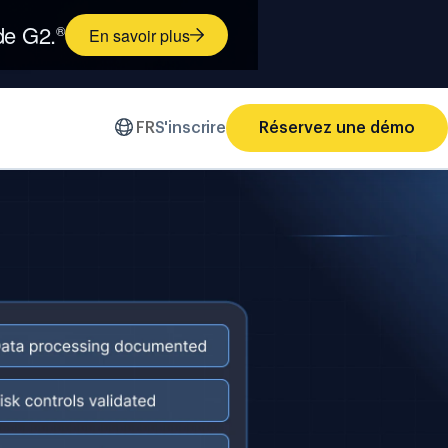
 de G2.
®
En savoir plus
FR
S'inscrire
Réservez une démo