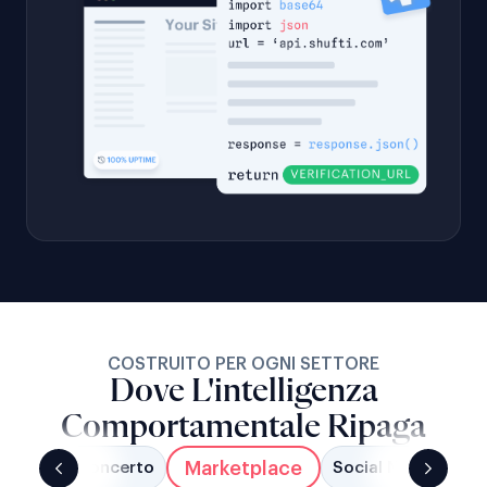
COSTRUITO PER OGNI SETTORE
Dove L'intelligenza
Comportamentale Ripaga
Marketplace
omia Del Concerto
Social Networks