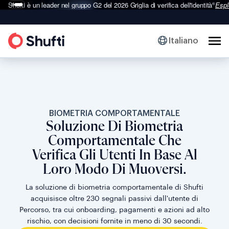
Shufti è un leader nel gruppo G2 del 2026
Griglia di verifica dell'identità
Espl
®
Italiano
BIOMETRIA COMPORTAMENTALE
Soluzione Di Biometria
Comportamentale Che
Verifica Gli Utenti In Base Al
Loro Modo Di Muoversi.
La soluzione di biometria comportamentale di Shufti
acquisisce oltre 230 segnali passivi dall'utente di
Percorso, tra cui onboarding, pagamenti e azioni ad alto
rischio, con decisioni fornite in meno di 30 secondi.