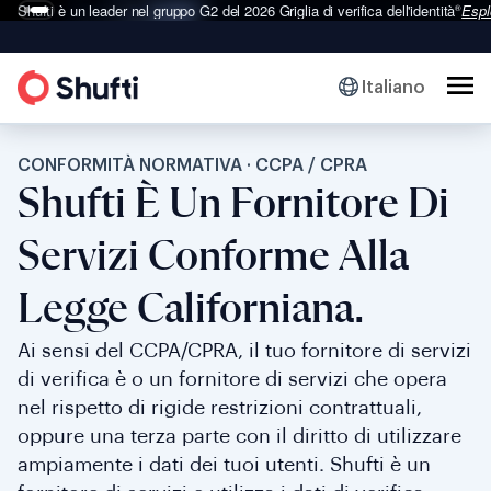
Shufti è un leader nel gruppo G2 del 2026
Griglia di verifica dell'identità
Espl
®
Italiano
CONFORMITÀ NORMATIVA · CCPA / CPRA
Shufti È Un Fornitore Di
Servizi Conforme Alla
Legge Californiana.
Ai sensi del CCPA/CPRA, il tuo fornitore di servizi
di verifica è o un fornitore di servizi che opera
nel rispetto di rigide restrizioni contrattuali,
oppure una terza parte con il diritto di utilizzare
ampiamente i dati dei tuoi utenti. Shufti è un