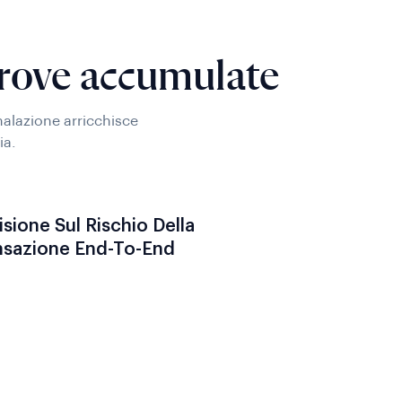
prove accumulate
gnalazione arricchisce
ia.
sione Sul Rischio Della
nsazione End-To-End