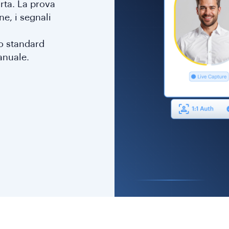
arta. La prova
e, i segnali
lo standard
anuale.