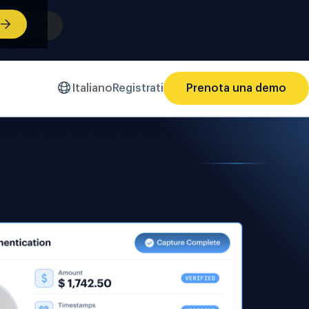
ù
Italiano
Registrati
Prenota una demo