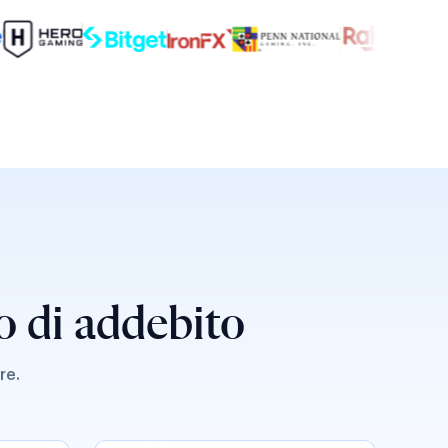
no di addebito
re.