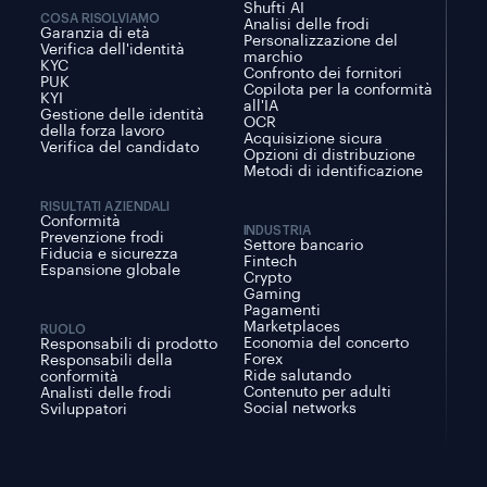
Shufti AI
COSA RISOLVIAMO
Analisi delle frodi
Garanzia di età
Personalizzazione del
Verifica dell'identità
marchio
KYC
Confronto dei fornitori
PUK
Copilota per la conformità
KYI
all'IA
Gestione delle identità
OCR
della forza lavoro
Acquisizione sicura
Verifica del candidato
Opzioni di distribuzione
Metodi di identificazione
RISULTATI AZIENDALI
Conformità
INDUSTRIA
Prevenzione frodi
Settore bancario
Fiducia e sicurezza
Fintech
Espansione globale
Crypto
Gaming
Pagamenti
Marketplaces
RUOLO
Economia del concerto
Responsabili di prodotto
Forex
Responsabili della
Ride salutando
conformità
Contenuto per adulti
Analisti delle frodi
Social networks
Sviluppatori