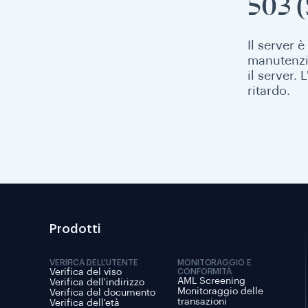
503 (
Il server 
manutenzi
il server.
ritardo.
Prodotti
VERIFICA DELL'UTENTE
MONITORAGGIO E
Verifica del viso
CONFORMITÀ
AML Screening
Verifica dell'indirizzo
Monitoraggio delle
Verifica del documento
transazioni
Verifica dell'età