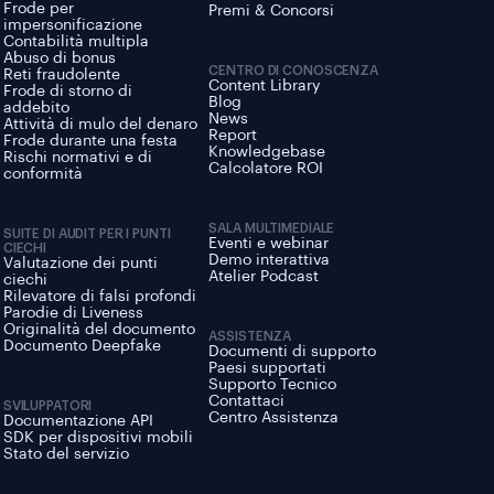
Frode per
Premi & Concorsi
impersonificazione
Contabilità multipla
Abuso di bonus
CENTRO DI CONOSCENZA
Reti fraudolente
Content Library
Frode di storno di
Blog
addebito
News
Attività di mulo del denaro
Report
Frode durante una festa
Knowledgebase
Rischi normativi e di
Calcolatore ROI
conformità
SALA MULTIMEDIALE
SUITE DI AUDIT PER I PUNTI
Eventi e webinar
CIECHI
Demo interattiva
Valutazione dei punti
Atelier Podcast
ciechi
Rilevatore di falsi profondi
Parodie di Liveness
Originalità del documento
ASSISTENZA
Documento Deepfake
Documenti di supporto
Paesi supportati
Supporto Tecnico
Contattaci
SVILUPPATORI
Centro Assistenza
Documentazione API
SDK per dispositivi mobili
Stato del servizio