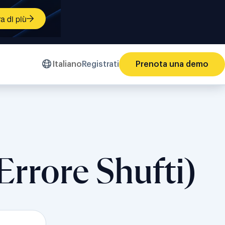
ù
a di più
Italiano
Registrati
Prenota una demo
Errore Shufti)