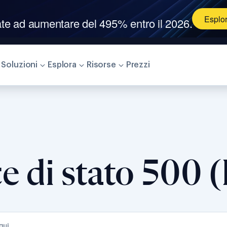
 di verifica dell'identità 2026 di G2.
®
Esplora di pi
Esplor
ate ad aumentare del 495% entro il 2026.
Soluzioni
Esplora
Risorse
Prezzi
ce di stato 500 (