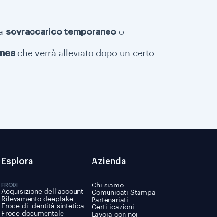
 a
sovraccarico temporaneo
o
anea
che verrà alleviato dopo un certo
Esplora
Azienda
FRODI
Chi siamo
Acquisizione dell'account
Comunicati Stampa
Rilevamento deepfake
Partenariati
Frode di identità sintetica
Certificazioni
Frode documentale
Lavora con noi