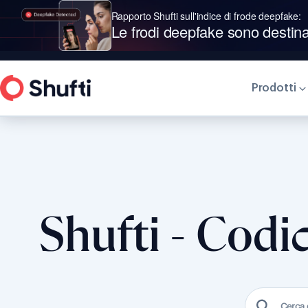
Rapporto Shufti sull'indice di frode deepfake:
Shufti è leader nella griglia
Le frodi deepfake sono destin
Prodotti
TORNA AL CENTRO ASSISTENZA
Shufti - Codi