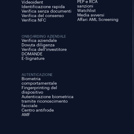
PEP e RCA
Videoident
sanzioni
Identificazione rapida
Watchlist
Verifica senza documenti
Media avversi
Verifica del consenso
Affari AML Screening
Verifica NFC
ONBOARDING AZIENDALE
Verifica aziendale
Dovuta diligenza
Verifica dell'investitore
DOMANDE
E-Signature
AUTENTICAZIONE
Biometria
comportamentale
Fingerprinting del
dispositivo
Autenticazione biometrica
tramite riconoscimento
facciale
Centro antifrode
AMF