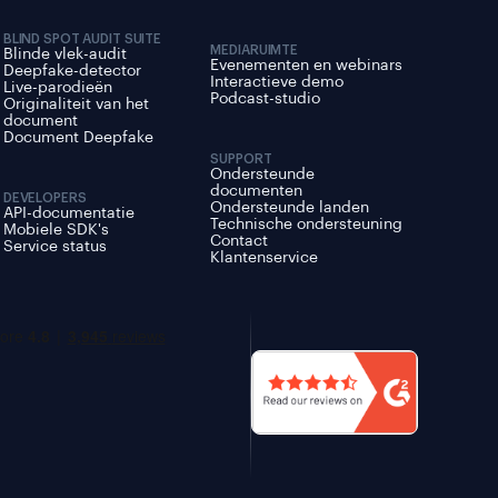
teld door de GDPR Cookie Consent-
t de toestemming van de gebruiker
 de
BLIND SPOT AUDIT SUITE
MEDIARUIMTE
Blinde vlek-audit
nt zien welke
Evenementen en webinars
 categorie "Advertentie".
Deepfake-detector
ar
Interactieve demo
Live-parodieën
Podcast-studio
Originaliteit van het
 lijst staat, kunt u
document
plaatst door de GDPR Cookie
Document Deepfake
SUPPORT
 toestemming van de gebruiker voor
Ondersteunde
documenten
ie "Marketing" op te slaan.
DEVELOPERS
Ondersteunde landen
API-documentatie
Technische ondersteuning
Mobiele SDK's
Contact
Service status
Klantenservice
gesteld door de GDPR Cookie
laat de toestemming van de gebruiker
categorie 'Overige'.
e cookie waarmee bezoekers alle
en die ze op Intercom-websites