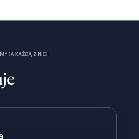
MYKA KAŻDĄ Z NICH
uje
a