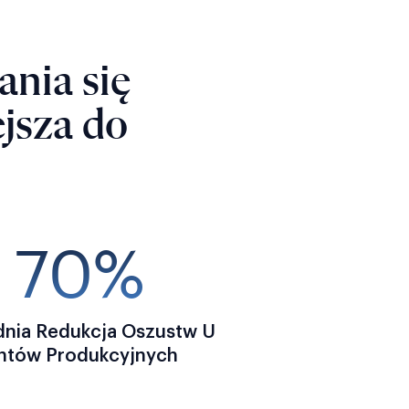
nia się
ejsza do
> 70%
dnia Redukcja Oszustw U
entów Produkcyjnych