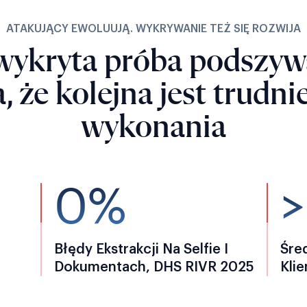
ATAKUJĄCY EWOLUUJĄ. WYKRYWANIE TEŻ SIĘ ROZWIJA
wykryta próba podszywa
, że ​​kolejna jest trudni
wykonania
0%
Błędy Ekstrakcji Na Selfie I
Śre
Dokumentach, DHS RIVR 2025
Kli