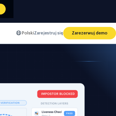
Polski
Zarejestruj się
Zarezerwuj demo