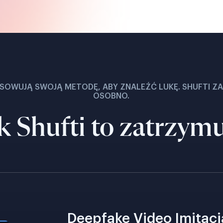
SOWUJĄ SWOJĄ METODĘ, ABY ZNALEŹĆ LUKĘ. SHUFTI ZA
OSOBNO.
k Shufti to zatrzym
Deepfake Video Imitacj