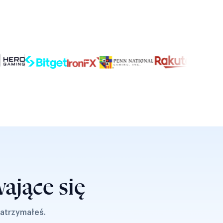
ające się
zatrzymałeś.