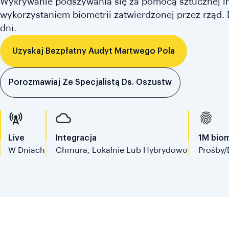
Wykrywanie podszywania się za pomocą sztucznej int
wykorzystaniem biometrii zatwierdzonej przez rząd. D
dni.
Uzyskaj Bezpłatny Audyt Martwego Pola
Porozmawiaj Ze Specjalistą Ds. Oszustw
Live
Integracja
1M bio
W Dniach
Chmura, Lokalnie Lub Hybrydowo
Prośby/