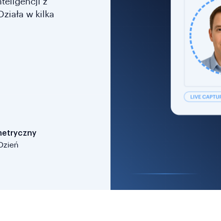
eligencji z
ziała w kilka
metryczny
dzień