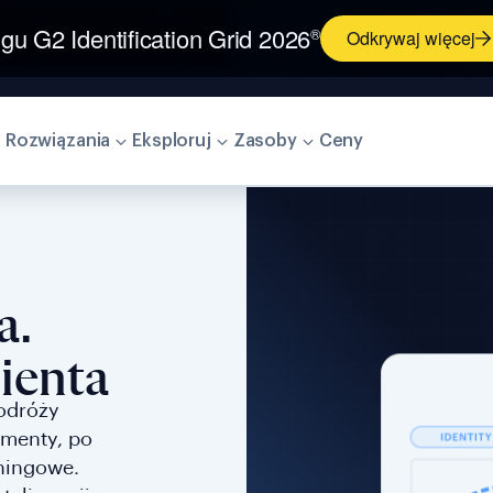
ngu G2 Identification Grid 2026
®
Odkrywaj więcej
 Rozwiązania
Eksploruj
Zasoby
Ceny
a.
ienta
odróży
umenty, po
chingowe.