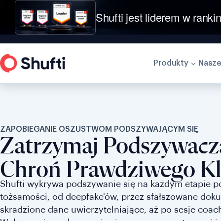
Shufti jest liderem w ranki
Produkty
Nasze
ZAPOBIEGANIE OSZUSTWOM PODSZYWAJĄCYM SIĘ
Zatrzymaj Podszywacz
Chroń Prawdziwego Kl
Shufti wykrywa podszywanie się na każdym etapie p
tożsamości, od deepfake'ów, przez sfałszowane dok
skradzione dane uwierzytelniające, aż po sesje coa