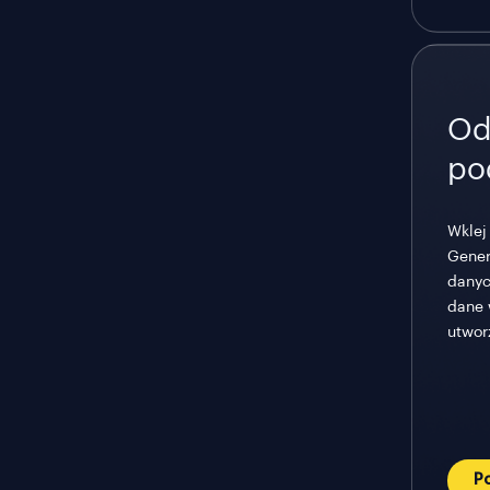
Od
po
Wklej
Gener
danyc
dane 
utwor
P