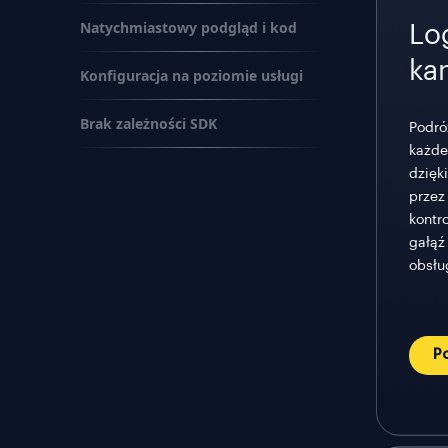
Natychmiastowy podgląd i kod
Lo
ka
Konfiguracja na poziomie usługi
Brak zależności SDK
Podró
każde
dzięk
przez
kontro
gałąź
obsłu
P