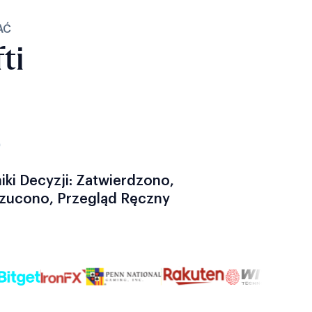
AĆ
ti
3
iki Decyzji: Zatwierdzono,
zucono, Przegląd Ręczny