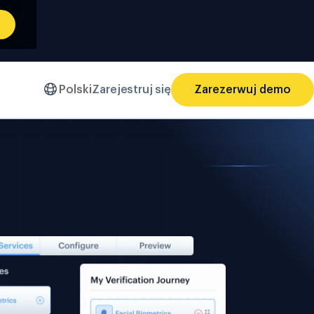
Polski
Zarejestruj się
Zarezerwuj demo