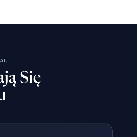
AT.
ją Się
u