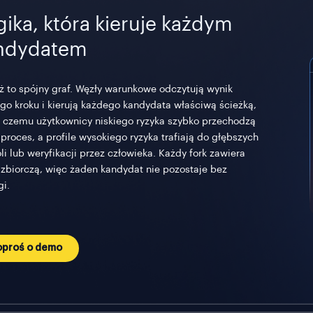
gika, która kieruje każdym
ndydatem
ż to spójny graf. Węzły warunkowe odczytują wynik
go kroku i kierują każdego kandydata właściwą ścieżką,
i czemu użytkownicy niskiego ryzyka szybko przechodzą
 proces, a profile wysokiego ryzyka trafiają do głębszych
li lub weryfikacji przez człowieka. Każdy fork zawiera
 zbiorczą, więc żaden kandydat nie pozostaje bez
gi.
oproś o demo