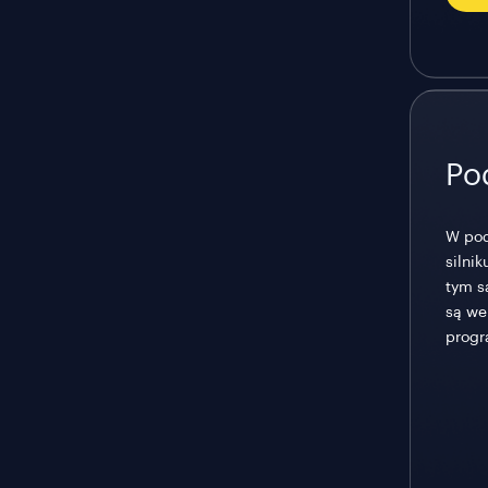
Po
W pod
silnik
tym s
są we
progr