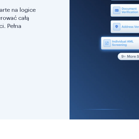
rte na logice
erować całą
i. Pełna