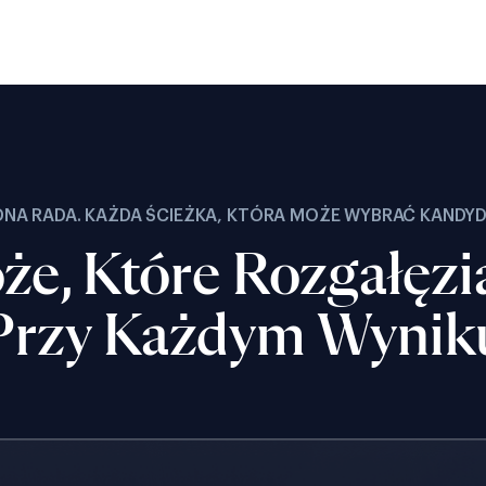
DNA RADA. KAŻDA ŚCIEŻKA, KTÓRA MOŻE WYBRAĆ KANDYD
że, Które Rozgałęzia
Przy Każdym Wynik