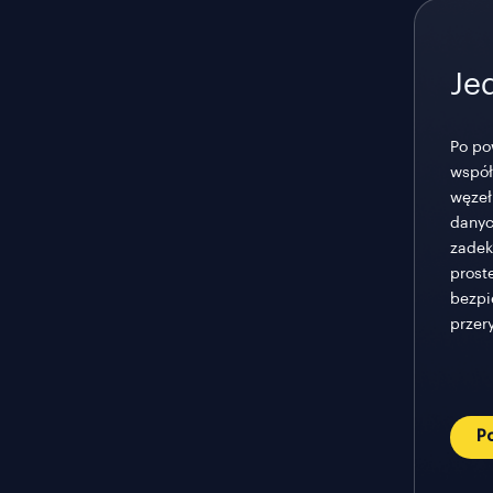
Je
Po po
współ
węzeł
danyc
zadek
prost
bezpi
przer
P