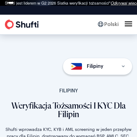
Oszustwo Deepfake
Przewidywany wzrost o 495% w 2026 r.
Odkrywaj więce
Polski
Filipiny
FILIPINY
Weryfikacja Tożsamości I KYC Dla
Filipin
Shufti wprowadza KYC, KYB i AML screening w jeden przepływ
pracy dla Filipin, dostosowany do wymagań BSP, AMLC, SEC,