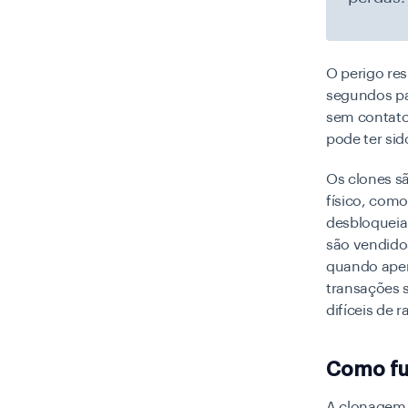
O perigo re
segundos par
sem contato
pode ter si
Os clones sã
físico, como
desbloqueia
são vendido
quando apen
transações 
difíceis de 
Como fu
A clonagem 