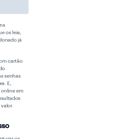
uns
e os leia,
clonado já
com cartão
ado
as senhas
s. E,
 online em
esultados
 valor.
sso
pturar os