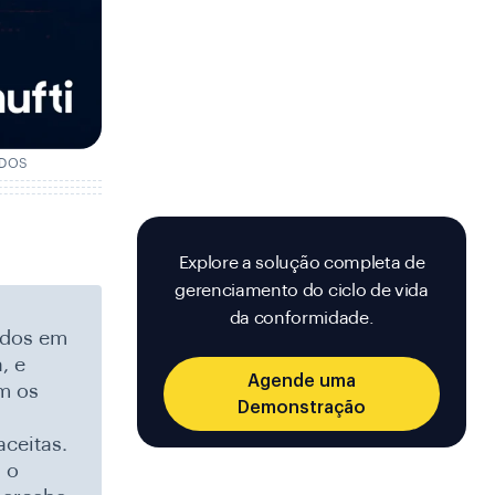
IDOS
Explore a solução completa de
gerenciamento do ciclo de vida
da conformidade.
ados em
, e
Agende uma
m os
Demonstração
ceitas.
 o