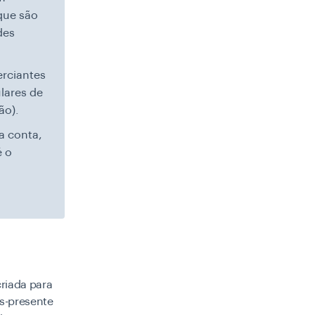
 que são
des
erciantes
lares de
ão).
a conta,
é o
riada para
es-presente