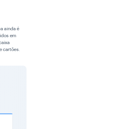
ca ainda é
didos em
caixa
e cartões.