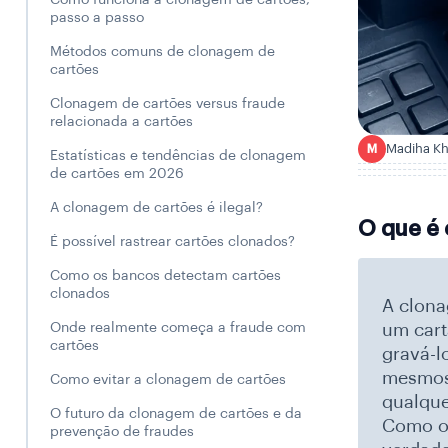
Como funciona a clonagem de cartões,
passo a passo
Métodos comuns de clonagem de
cartões
Clonagem de cartões versus fraude
relacionada a cartões
Madiha K
M
Estatísticas e tendências de clonagem
de cartões em 2026
A clonagem de cartões é ilegal?
O que é
É possível rastrear cartões clonados?
Como os bancos detectam cartões
clonados
A clona
um cart
Onde realmente começa a fraude com
cartões
gravá-l
mesmos 
Como evitar a clonagem de cartões
qualque
O futuro da clonagem de cartões e da
Como os
prevenção de fraudes