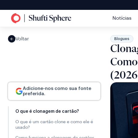
Notícias
Voltar
Blogues
Clona
Como 
(2026
Adicione-nos como sua fonte
preferida.
O que é clonagem de cartão?
O que é um cartão clone e como ele é
usado?