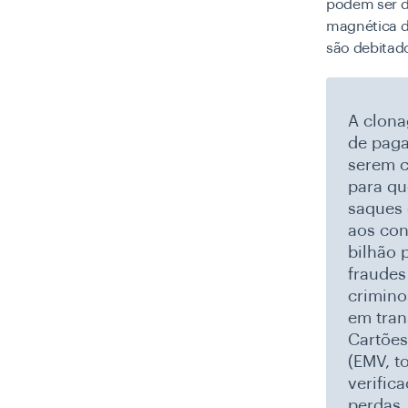
podem ser d
magnética d
são debitado
A clona
de paga
serem c
para qu
saques 
aos con
bilhão 
fraudes
crimino
em tran
Cartões
(EMV, t
verific
perdas.