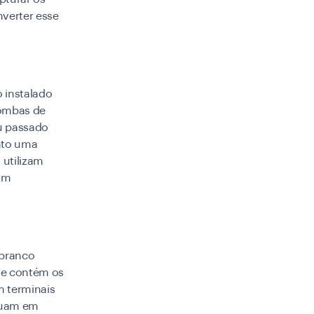
nverter esse
 instalado
bombas de
u passado
anto uma
 utilizam
um
 branco
te contém os
m terminais
atuam em