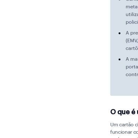
metad
utili
polic
A pre
(EMV,
cartõ
A mai
porta
contr
O que é 
Um cartão c
funcionar co