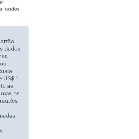
ja
s fundos
cartão
os dados
er,
 ou
custa
e US$ 1
te as
, mas os
fraudes
.
amadas
as