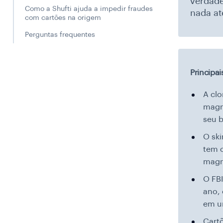
verdade
Como a Shufti ajuda a impedir fraudes
nada at
com cartões na origem
Perguntas frequentes
Principa
A clo
magné
seu b
O sk
tem 
magn
O FB
ano, 
em u
Cart