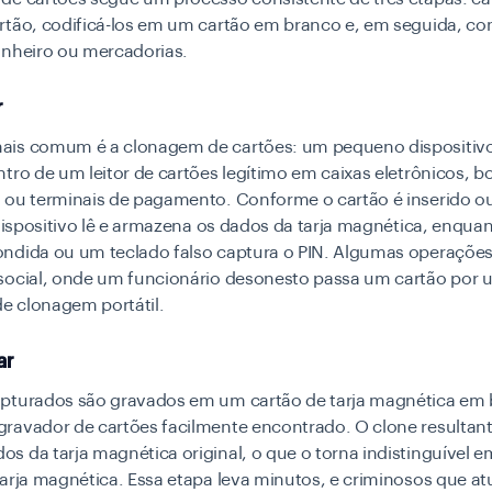
rtão, codificá-los em um cartão em branco e, em seguida, co
inheiro ou mercadorias.
r
is comum é a clonagem de cartões: um pequeno dispositivo
tro de um leitor de cartões legítimo em caixas eletrônicos, 
 ou terminais de pagamento. Conforme o cartão é inserido o
 dispositivo lê e armazena os dados da tarja magnética, enqu
ndida ou um teclado falso captura o PIN. Algumas operações
social, onde um funcionário desonesto passa um cartão por 
de clonagem portátil.
ar
pturados são gravados em um cartão de tarja magnética em
ravador de cartões facilmente encontrado. O clone resultan
 da tarja magnética original, o que o torna indistinguível e
tarja magnética. Essa etapa leva minutos, e criminosos que 