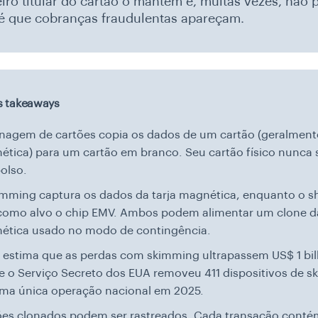
iro titular do cartão o mantém e, muitas vezes, não 
é que cobranças fraudulentas apareçam.
is takeaways
nagem de cartões copia os dados de um cartão (geralmente
tica) para um cartão em branco. Seu cartão físico nunca 
olso.
imming captura os dados da tarja magnética, enquanto o 
como alvo o chip EMV. Ambos podem alimentar um clone da
ética usado no modo de contingência.
I estima que as perdas com skimming ultrapassem US$ 1 bi
e o Serviço Secreto dos EUA removeu 411 dispositivos de 
ma única operação nacional em 2025.
ões clonados podem ser rastreados. Cada transação conté