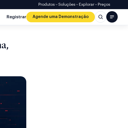
Produtos
Soluções
Explorar
Preços
Registrar
Agende uma Demonstração
a,