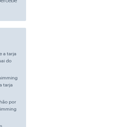
percebe
 a tarja
sai do
shimming
 tarja
lhão por
skimming
m