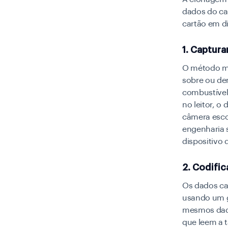
dados do ca
cartão em d
1. Captura
O método ma
sobre ou den
combustível
no leitor, o
câmera esco
engenharia 
dispositivo 
2. Codific
Os dados ca
usando um g
mesmos dados
que leem a 