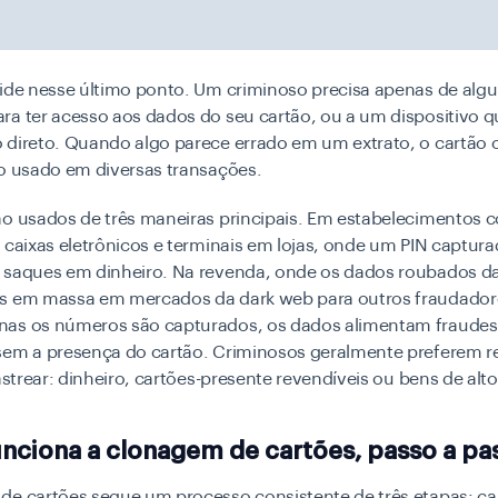
side nesse último ponto. Um criminoso precisa apenas de alg
a ter acesso aos dados do seu cartão, ou a um dispositivo qu
 direto. Quando algo parece errado em um extrato, o cartão 
do usado em diversas transações.
o usados ​​de três maneiras principais. Em estabelecimentos 
 caixas eletrônicos e terminais em lojas, onde um PIN captur
 saques em dinheiro. Na revenda, onde os dados roubados d
s em massa em mercados da dark web para outros fraudadore
as os números são capturados, os dados alimentam fraudes
sem a presença do cartão. Criminosos geralmente preferem r
rastrear: dinheiro, cartões-presente revendíveis ou bens de alto
nciona a clonagem de cartões, passo a pa
de cartões segue um processo consistente de três etapas: ca