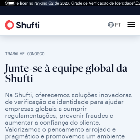
Shufti é líder no ranking G2 de 2026.
Grade de Verificação de Identidade
Ex
®
PT
TRABALHE CONOSCO
Junte-se à equipe global da
Shufti
Na Shufti, oferecemos soluções inovadoras
de verificação de identidade para ajudar
empresas globais a cumprir
regulamentações, prevenir fraudes e
aumentar a confiança do cliente.
Valorizamos o pensamento arrojado e
pragmático e promovemos um ambiente