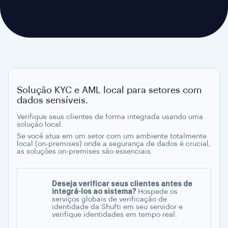
Solução KYC e AML local para setores com
dados sensíveis.
Verifique seus clientes de forma integrada usando uma
solução local.
Se você atua em um setor com um ambiente totalmente
local (on-premises) onde a segurança de dados é crucial,
as soluções on-premises são essenciais.
Deseja verificar seus clientes antes de
integrá-los ao sistema?
Hospede os
serviços globais de verificação de
identidade da Shufti em seu servidor e
verifique identidades em tempo real.