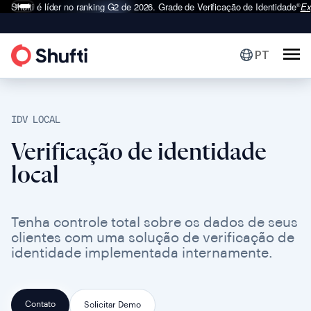
Shufti é líder no ranking G2 de 2026.
Grade de Verificação de Identidade
Ex
®
PT
IDV LOCAL
Verificação de identidade
local
Tenha controle total sobre os dados de seus
clientes com uma solução de verificação de
identidade implementada internamente.
Contato
Solicitar Demo