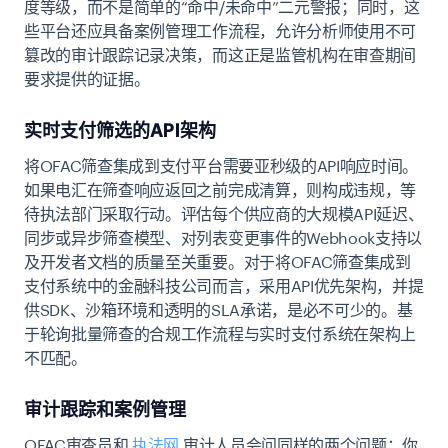
度等级，而不是简单的“命中/未命中”二元警报；同时，这
些平台还应具备案例管理工作流程，允许分析师使用不可
篡改的审计跟踪记录决策，而这正是监管机构在审查期间
要求提供的证据。
实时支付筛选的API架构
将OFAC筛查集成到支付平台需要亚秒级的API响应时间。
如果电汇在筛查响应返回之前完成清算，则构成违规，等
待执法部门采取行动。评估每个供应商的大规模API延迟、
同步或异步筛查模型、对列表变更事件的Webhook支持以
及开发者文档的质量至关重要。对于将OFAC筛查集成到
支付系统中的金融科技公司而言，采用API优先架构，并提
供SDK、沙箱环境和透明的SLA承诺，是必不可少的。基
于轮询批量筛查的合规工作流程与实时支付系统在架构上
不匹配。
审计跟踪和案例管理
OFAC审查员和
执法网
审计人员会问同样的两个问题：你