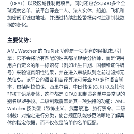
（DFAT）以及区域性制裁项目，同时还包含3,500多个全
球观察名单。该平台筛查个人、法人实体、船舶、飞机和
加密货币钱包地址，并通过持续监控警报实时监测制裁数
据的变化。
主要优势：
AML Watcher 的 TruRisk 功能是一项专有的误报减少引
擎：它不会将所有匹配的姓名都呈现给分析师，而是使用
用户自定义的唯一标识符（例如出生日期、国籍和证件编
号）来验证真阳性结果，并在进入审核队列之前过滤掉无
关信息。该平台的语音和音译算法可筛查 80 多种语言脚
本，包括阿拉伯语、西里尔语、中日韩语 (CJK) 以及其他
非拉丁语系变体，这些都是 OFAC 和制裁名单中最常见的
别名规避手段。二级制裁覆盖是其一项独特的功能：AML
Watcher 按类型（恐怖主义、武器禁运、旅行禁令、二级
制裁）对指定进行分类，使合规团队能够更清晰地了解具
体的指定依据，而不仅仅是简单的名单匹配。