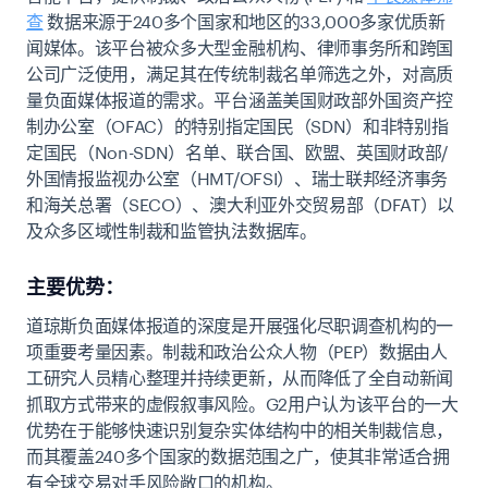
查
数据来源于240多个国家和地区的33,000多家优质新
闻媒体。该平台被众多大型金融机构、律师事务所和跨国
公司广泛使用，满足其在传统制裁名单筛选之外，对高质
量负面媒体报道的需求。平台涵盖美国财政部外国资产控
制办公室（OFAC）的特别指定国民（SDN）和非特别指
定国民（Non-SDN）名单、联合国、欧盟、英国财政部/
外国情报监视办公室（HMT/OFSI）、瑞士联邦经济事务
和海关总署（SECO）、澳大利亚外交贸易部（DFAT）以
及众多区域性制裁和监管执法数据库。
主要优势：
道琼斯负面媒体报道的深度是开展强化尽职调查机构的一
项重要考量因素。制裁和政治公众人物（PEP）数据由人
工研究人员精心整理并持续更新，从而降低了全自动新闻
抓取方式带来的虚假叙事风险。G2用户认为该平台的一大
优势在于能够快速识别复杂实体结构中的相关制裁信息，
而其覆盖240多个国家的数据范围之广，使其非常适合拥
有全球交易对手风险敞口的机构。