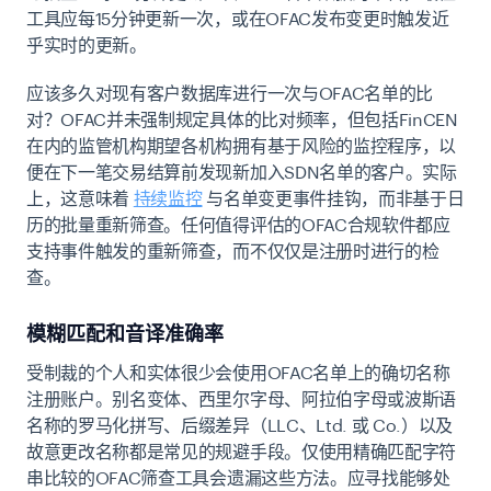
工具应每15分钟更新一次，或在OFAC发布变更时触发近
乎实时的更新。
应该多久对现有客户数据库进行一次与OFAC名单的比
对？OFAC并未强制规定具体的比对频率，但包括FinCEN
在内的监管机构期望各机构拥有基于风险的监控程序，以
便在下一笔交易结算前发现新加入SDN名单的客户。实际
上，这意味着
持续监控
与名单变更事件挂钩，而非基于日
历的批量重新筛查。任何值得评估的OFAC合规软件都应
支持事件触发的重新筛查，而不仅仅是注册时进行的检
查。
模糊匹配和音译准确率
受制裁的个人和实体很少会使用OFAC名单上的确切名称
注册账户。别名变体、西里尔字母、阿拉伯字母或波斯语
名称的罗马化拼写、后缀差异（LLC、Ltd. 或 Co.）以及
故意更改名称都是常见的规避手段。仅使用精确匹配字符
串比较的OFAC筛查工具会遗漏这些方法。应寻找能够处