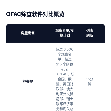
OFAC筛查软件对比概览
观察名单/制
列表
匹
房屋出售
裁计划
刷新
超过 3,500
个观察名
单，超过
215 个制裁
机制
身
（OFAC、联
知
合国、欧
15分
舒夫提
语
盟、英国财
钟
语
政部、澳大
音
利亚外交贸
易部、瑞士
联邦经济事
务和海关总