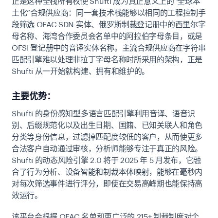
正是这种全栈所有权使 Shufti 成为真正意义上的“全球本
土化”合规供应商：同一套技术栈能够以相同的工程控制手
段筛选 OFAC SDN 实体、俄罗斯制裁登记册中的西里尔字
母名称、海湾合作委员会名单中的阿拉伯字母条目，或是
OFSI 登记册中的音译实体名称。主流合规供应商在字符串
匹配引擎难以处理非拉丁字母名称时所采用的架构，正是
Shufti 从一开始就构建、拥有和维护的。
主要优势：
Shufti 的身份感知型多语言匹配引擎利用音译、语音识
别、后缀规范化以及出生日期、国籍、已知关联人和角色
分类等身份信息，过滤掉匹配度较低的客户，从而使更多
合法客户自动通过审核，分析师能够专注于真正的风险。
Shufti 的动态风险引擎 2.0 将于 2025 年 5 月发布，它融
合了行为分析、设备智能和制裁本体映射，能够在毫秒内
对每次筛选事件进行评分，即使在交易高峰期也能保持高
效运行。
该平台会根据 OFAC 名单和更广泛的 215+ 制裁制度对个