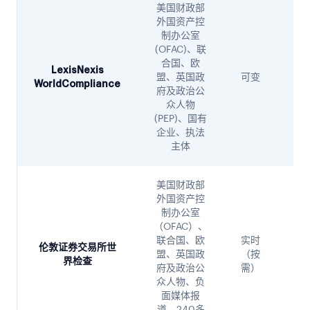
美国财政部
外国资产控
制办公室
(OFAC)、联
合国、欧
结
LexisNexis
盟、英国政
可变
数
WorldCompliance
府及政治公
众人物
(PEP)、国有
企业、执法
主体
美国财政部
外国资产控
制办公室
（OFAC）、
联合国、欧
实时
人
伦敦证券交易所世
盟、英国政
（按
选 
界检查
府及政治公
需）
动
众人物、负
面媒体报