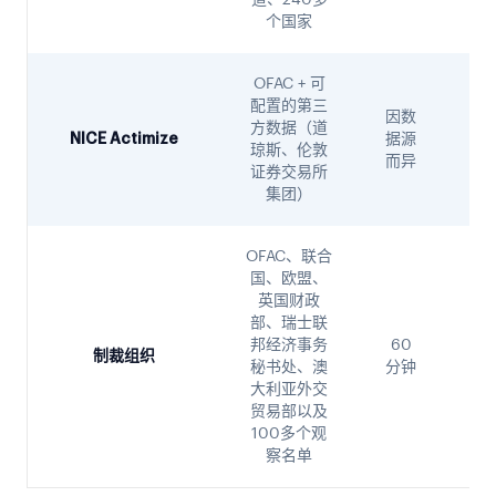
道、240多
个国家
OFAC + 可
配置的第三
因数
基
方数据（道
NICE Actimize
据源
器
琼斯、伦敦
而异
的
证券交易所
集团）
OFAC、联合
国、欧盟、
英国财政
部、瑞士联
人
邦经济事务
60
能
制裁组织
秘书处、澳
分钟
的
大利亚外交
匹
贸易部以及
100多个观
察名单