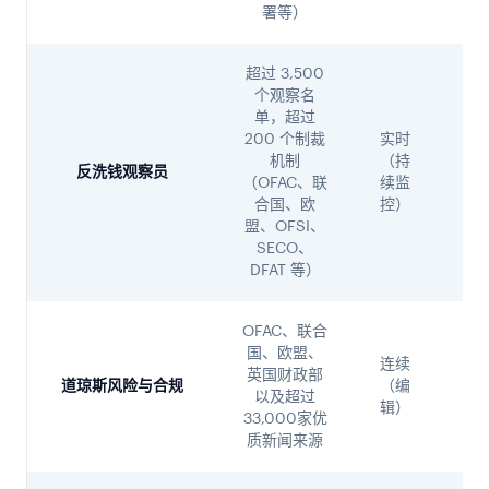
署等）
超过 3,500
个观察名
专
单，超过
音
200 个制裁
实时
+
机制
（持
反洗钱观察员
译
（OFAC、联
续监
Tru
合国、欧
控）
误
盟、OFSI、
滤
SECO、
DFAT 等）
OFAC、联合
国、欧盟、
连续
编
英国财政部
道琼斯风险与合规
（编
选 
以及超过
辑）
动
33,000家优
质新闻来源