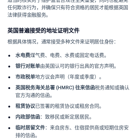
适当的核实对于维护监管合规性至关重要，同时也能避免
任何欺诈行为，并确保只有符合资格的居民才能根据英国
法律获得金融服务。
英国普遍接受的地址证明文件
根据具体情况，通常接受多种文件来证明居住身份：
水电费
煤气费、电费、水费或固定电话费。
银行对账单
由英国认可的银行出具的官方声明。
市政税单
地方议会声明（年度或季度）。
英国税务海关总署 (HMRC) 往来信函
税务通知或确认
官方沟通的信函。
租赁协议
已签署的租赁协议或租房合同。
内政部信函
：致移民或新定居居民。
临时居留文件
：来自房东、住宿提供商或短期住房安
排的信函。