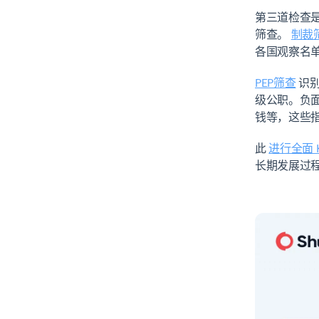
第三道检查
筛查。
制裁
各国观察名
PEP筛查
识别
级公职。负
钱等，这些
此
进行全面 
长期发展过