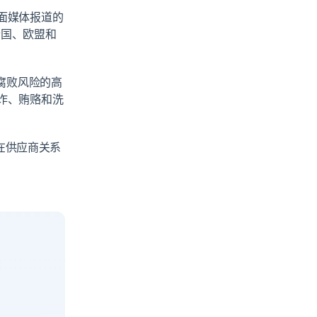
面媒体报道的
合国、欧盟和
腐败风险的高
诈、贿赂和洗
在供应商关系