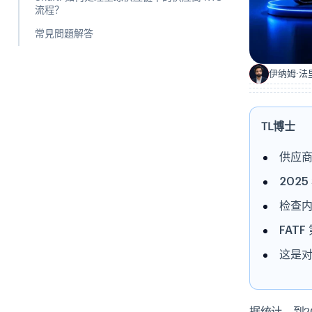
流程？
常見問題解答
伊纳姆·法
I
TL博士
供应商
202
检查
FAT
这是对
据统计，到2