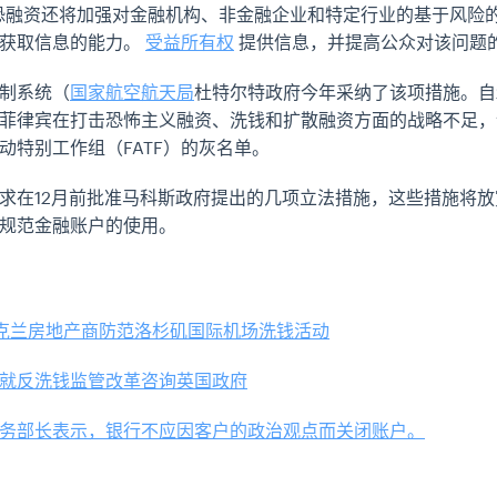
恐融资还将加强对金融机构、非金融企业和特定行业的基于风险
局获取信息的能力。
受益所有权
提供信息，并提高公众对该问题
制系统（
国家航空航天局
杜特尔特政府今年采纳了该项措施。自2
菲律宾在打击恐怖主义融资、洗钱和扩散融资方面的战略不足，
动特别工作组（FATF）的灰名单。
求在12月前批准马科斯政府提出的几项立法措施，这些措施将
并规范金融账户的使用。
奥克兰房地产商防范洛杉矶国际机场洗钱活动
就反洗钱监管改革咨询英国政府
务部长表示，银行不应因客户的政治观点而关闭账户。