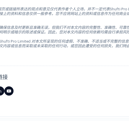
页或链接所表达的观点和意见仅代表作者个人立场，并不一定代表Shufti Pro Li
接上的资料和信息仅供一般参考。您不应将网站上的资料或信息作为任何商业
确保信息及时更新且准确无误，但我们不对本文内容的完整性、准确性、可靠
何明示或暗示的陈述或保证。因此，您对本文内容的任何依赖均需自行承担风
hufti Pro Limited 对本文所呈现的任何虚假、不准确、不适当或不完整的
文内容或信息而采取或未采取的任何行动，或您因此遭受的任何损失，我们特
链接