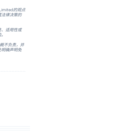
mited的观点
或法律决策的
性、适用性或
险。
信息概不负责，并
此明确声明免