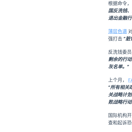
根据命令
国反洗钱、
退出金融行
薄层色谱
对
强打击
“脏
反洗钱委
剩余的行动
灰名单。”
上个月，
F
“所有相关
关战略计划
败战略行动
国际机构开
查和起诉恐