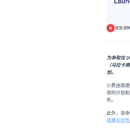
理查德M
R
为争取在 2
（马拉卡南
划。
小费迪南德
资的计划和
年。
此外，该命
规模杀伤性