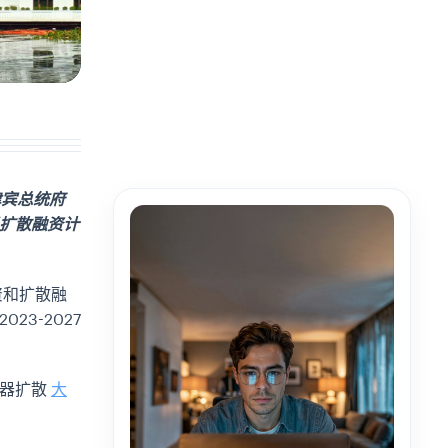
菲律宾总统府
扩散融资计
资和扩散融
3-2027
武器扩散
大