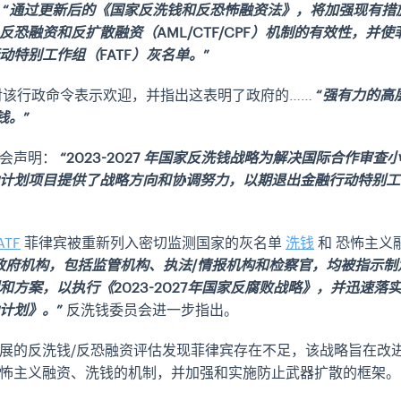
，
“通过更新后的《国家反洗钱和反恐怖融资法》，将加强现有措
反恐融资和反扩散融资（AML/CTF/CPF）机制的有效性，并
动特别工作组（FATF）灰名单。”
该行政命令表示欢迎，并指出这表明了政府的……
“强有力的高
钱。”
员会声明：
“2023-2027 年国家反洗钱战略为解决国际合作审查小组 
计划项目提供了战略方向和协调努力，以期退出金融行动特别工作组 
ATF
菲律宾被重新列入密切监测国家的灰名单
洗钱
和
恐怖主义
政府机构，包括监管机构、执法/情报机构和检察官，均被指示制
和方案，以执行《2023-2027年国家反腐败战略》，并迅速落
计划》。”
反洗钱委员会进一步指出。
展的反洗钱/反恐融资评估发现菲律宾存在不足，该战略旨在改
怖主义融资、洗钱的机制，并加强和实施防止武器扩散的框架。