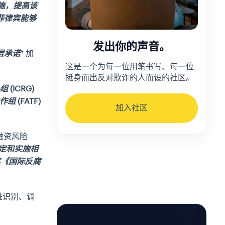
施，提高该
使菲律宾能够
发出你的声音。
层承诺”
加
这是一个为每一位用笔书写、每一位
挺身而出反对欺诈的人而设的社区。
(ICRG)
(FATF)
加入社区
融资风险
.
定和实施相
实《国际反腐
进识别、调