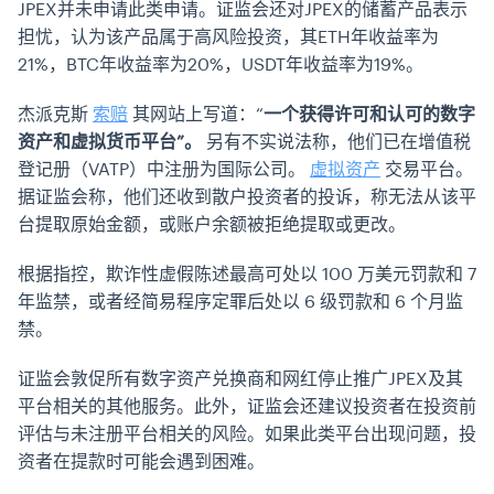
JPEX并未申请此类申请。证监会还对JPEX的储蓄产品表示
担忧，认为该产品属于高风险投资，其ETH年收益率为
21%，BTC年收益率为20%，USDT年收益率为19%。
杰派克斯
索赔
其网站上写道：“
一个获得许可和认可的数字
资产和虚拟货币平台”。
另有不实说法称，他们已在增值税
登记册（VATP）中注册为国际公司。
虚拟资产
交易平台。
据证监会称，他们还收到散户投资者的投诉，称无法从该平
台提取原始金额，或账户余额被拒绝提取或更改。
根据指控，欺诈性虚假陈述最高可处以 100 万美元罚款和 7
年监禁，或者经简易程序定罪后处以 6 级罚款和 6 个月监
禁。
证监会敦促所有数字资产兑换商和网红停止推广JPEX及其
平台相关的其他服务。此外，证监会还建议投资者在投资前
评估与未注册平台相关的风险。如果此类平台出现问题，投
资者在提款时可能会遇到困难。